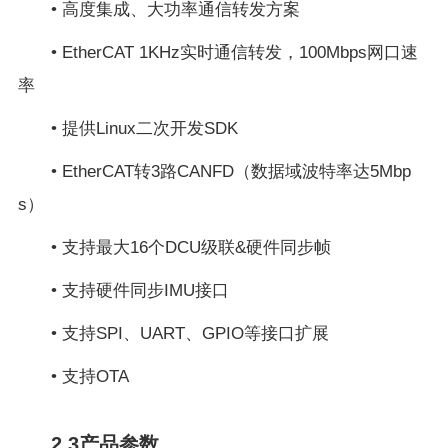
•
高度集成、大功率通信转发方案
•
EtherCAT 1KHz实时通信转发，100Mbps网口速
率
•
提供Linux二次开发SDK
•
EtherCAT转3路CANFD（数据域波特率达5Mbp
s）
•
支持最大16个DCU级联&硬件同步帧
•
支持硬件同步IMU接口
•
支持SPI、UART、GPIO等接口扩展
•
支持OTA
2.3产品参数