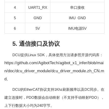
4
UART1_RX
串口接收
5
GND
IMU GND
6
5V
IMU
5V
电源
5. 通信接口及协议
DCU
Linux SDK
提供
，具体使用方法请参照开源代码库：
https://github.com/AgibotTech/agibot_x1_infer/blob/mai
n/doc/dcu_driver_module/dcu_driver_module.zh_CN.m
d
。
DCU
EtherCAT
1Khz
DC
的
协议支持
刷新频率以及
同步。在
PDO
PDO
建立连接时，
数据会自动映射（不支持手动映射
），
240
上下行数据大小均为
字节。