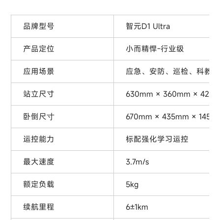
品牌型号
智元D1 Ultra
产品定位
小而精悍-行业级
应用场景
应急、安防、巡检、科教
站立尺寸
630mm × 360mm × 420
卧倒尺⼨
670mm × 435mm × 145m
运控能力
标配强化学习运控
最大速度
3.7m/s
额定负载
5kg
续航里程
6±1km