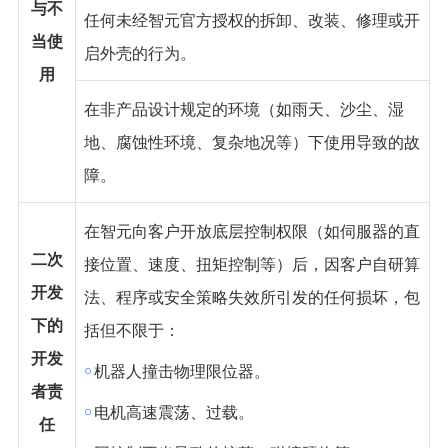
与不
任何未经智元官方授权的拆卸、改装、修理或开
当使
启外壳的行为。
用
在非产品设计规定的环境（如雨天、沙尘、湿
地、腐蚀性环境、复杂地况等）下使用导致的故
障。
在智元向客户开放底层控制权限（如伺服器的直
二次
接位置、速度、扭矩控制等）后，因客户自研算
开发
法、程序或安全策略失效所引发的任何损坏，包
下的
括但不限于：
开发
￮
机器人撞击物理限位器。
者责
￮
电机高速震荡、过载。
任