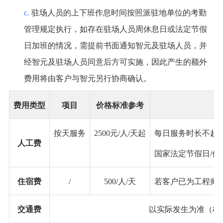
c.
驻场人员的上下班作息时间按照派驻地单位的考勤
管理规定执行，如存在驻场人员周休息日或法定节假
日加班的情况，需提前书面通知智元及驻场人员，并
经智元及驻场人员同意后方可实施，因此产生的额外
费用将由客户与智元另行协商确认
。
费用类型
项目
价格标准参考
按天服务
2500元/人/天起
每日服务时长不超
人工费
国家法定节假日
/
住宿费
/
500/人/天
若客户已为工程师
交通费
以实际发生为准（标