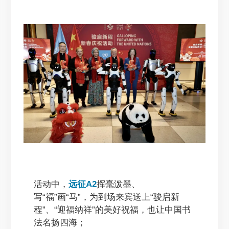
活动中，
远征A2
挥毫泼墨、
写“福”画“马”，为到场来宾送上“骏启新
程”、“迎福纳祥”的美好祝福，也让中国书
法名扬四海；