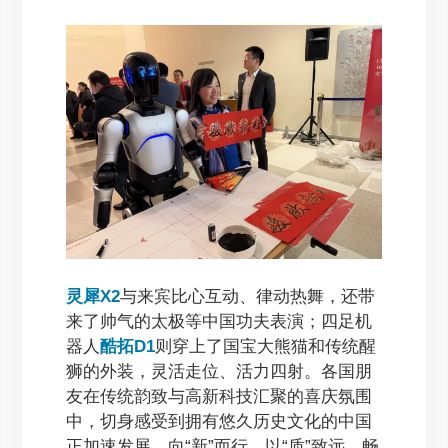
灵犀X2
与来宾比心互动、律动热舞，还带
来了帅气的太极等中国功夫表演；四足机
器人
酷拓D1
则穿上了国宝大熊猫和传统醒
狮的外装，灵活走位、活力四射。各国朋
友在传统韵致与高新科技汇聚的喜庆氛围
中，切身感受到拥有悠久历史文化的中国
正加速发展，向“新”而行、以“质”致远，畅