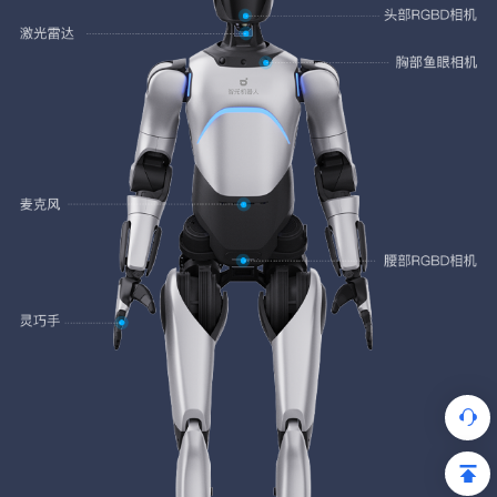
×1
×1
×1
领夹麦克风
电池包
无线急停开关
×1
×1
×1
无线遥控器
坐姿包装发货
×1
×1
产品规格