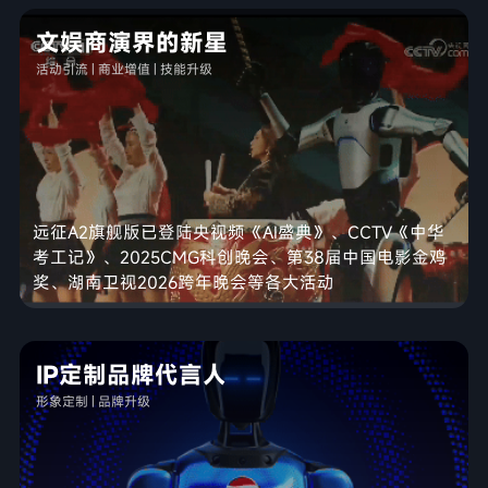
文娱商演界的新星
活动引流 | 商业增值 | 技能升级
远征A2旗舰版已登陆央视频《AI盛典》、CCTV《中华
考工记》、2025CMG科创晚会、第38届中国电影金鸡
奖、湖南卫视2026跨年晚会等各大活动
IP定制品牌代言人
形象定制 | 品牌升级