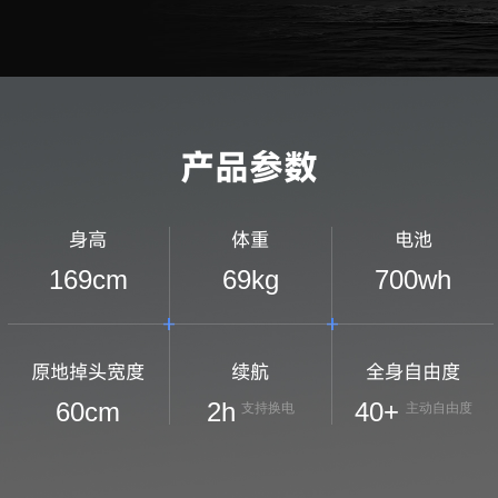
产品参数
身高
体重
电池
169
cm
69
kg
700
wh
原地掉头宽度
续航
全身自由度
60
cm
2
h
40+
支持换电
主动自由度