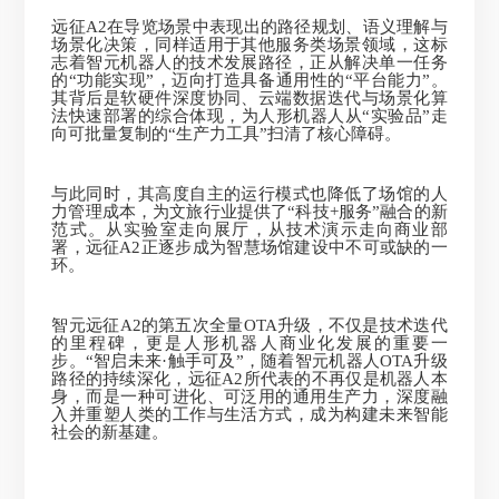
远征A2在导览场景中表现出的路径规划、语义理解与
场景化决策，同样适用于其他服务类场景领域，这标
志着智元机器人的技术发展路径，正从解决单一任务
的“功能实现”，迈向打造具备通用性的“平台能力”。
其背后是软硬件深度协同、云端数据迭代与场景化算
法快速部署的综合体现，为人形机器人从“实验品”走
向可批量复制的“生产力工具”扫清了核心障碍。
与此同时，其高度自主的运行模式也降低了场馆的人
力管理成本，为文旅行业提供了“科技+服务”融合的新
范式。从实验室走向展厅，从技术演示走向商业部
署，远征A2正逐步成为智慧场馆建设中不可或缺的一
环。
智元远征A2的第五次全量OTA升级，不仅是技术迭代
的里程碑，更是人形机器人商业化发展的重要一
步。“智启未来·触手可及”，随着智元机器人OTA升级
路径的持续深化，远征A2所代表的不再仅是机器人本
身，而是一种可进化、可泛用的通用生产力，深度融
入并重塑人类的工作与生活方式，成为构建未来智能
社会的新基建。