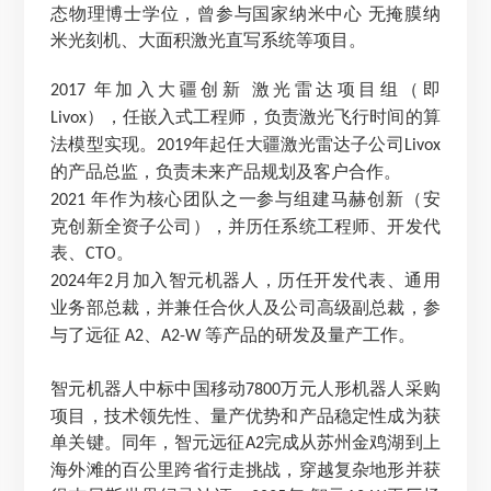
态物理博士学位，曾参与国家纳米中心 无掩膜纳
米光刻机、大面积激光直写系统等项目。
年加入大疆创新 激光雷达项目组（即
2017
），任嵌入式工程师，负责激光飞行时间的算
Livox
法模型实现。
年起任大疆激光雷达子公司
2019
Livox
的产品总监，负责未来产品规划及客户合作。
年作为核心团队之一参与组建马赫创新（安
2021
克创新全资子公司），并历任系统工程师、开发代
表、
。
CTO
年
月加入智元机器人，历任开发代表、通用
2024
2
业务部总裁，并兼任合伙人及公司高级副总裁，参
与了远征
、
等产品的研发及量产工作。
A2
A2-W
智元机器人中标中国移动
万元人形机器人采购
7800
项目，技术领先性、量产优势和产品稳定性成为获
单关键。同年，智元远征
完成从苏州金鸡湖到上
A2
海外滩的百公里跨省行走挑战，穿越复杂地形并获