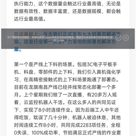
执行能力，这个数据量会触达行业最高值，无论是
数据有效性、数据丰富度，还是数据规模，都会触
达行业最高值。
在这基础上，
今天我们正式发布七大部署态解决方
为了更好地为您服务，本网站使用Cookie来优化您的浏览体验，继续访问本站即表示您同意我们使
案。这是行业第一次生产力落地的部署态解决方
用Cookie。
案。
第一个是产线上下料的场景。包括
3C电子平板手
机、料盘、零部件的上下料，我们引入真机强化学
习，在高精密接触式的上下料场景跑通了部署态。
目前在龙旗南昌产线已经并线常态化部署一个多
月。上个星期我们做了一次直播，有20多万人观
看，云监控机器人干活。在这么多人的共同见证
下，实现了8小时连续作业。因为后端工人中午还
得吃饭，耽误了几十分钟，机器人被迫休息，其他
时间连续工作8小时，共同完成2283项任务，全程
0失误，100%成功率，节拍满足正式产线的作业要